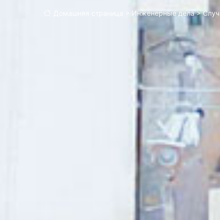
Домашняя страница
>
Инженерные дела
>
Случ