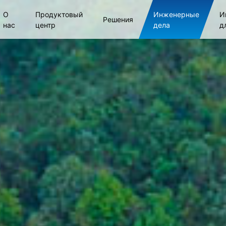
О
Продуктовый
Инженерные
И
Решения
нас
центр
дела
д