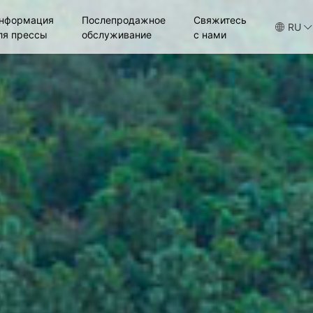
нформация
Послепродажное
Свяжитесь
RU
ля прессы
обслуживание
с нами