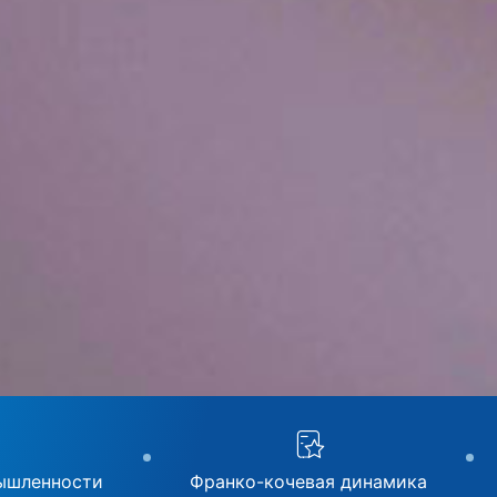
ышленности
Франко-кочевая динамика