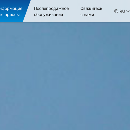
нформация
Послепродажное
Свяжитесь
RU
ля прессы
обслуживание
с нами