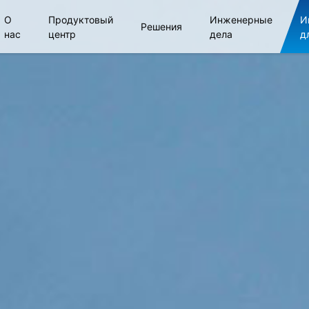
О
Продуктовый
Инженерные
И
Решения
нас
центр
дела
д