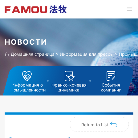
НОВОСТИ
Домашняя страница
>
Информация для прессы
>
Промышл
Информация о
Франко-кочевая
События
промышленности
динамика
компании
Return to List