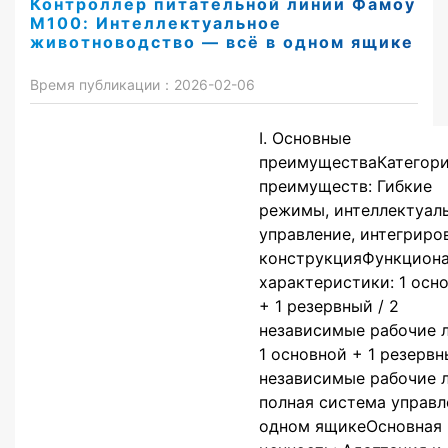
Контроллер питательной линии Фамоу
М100: Интеллектуальное
животноводство — всё в одном ящике
Время публикации：2026-02-06
I. Основные
преимуществаКатегор
преимуществ: Гибкие
режимы, интеллектуал
управление, интегриро
конструкцияФункцион
характеристики: 1 осн
+ 1 резервный / 2
независимые рабочие 
1 основной + 1 резервн
независимые рабочие 
полная система управл
одном ящикеОсновная