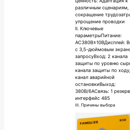
ценность: Адаптация к
различным сценариям,
сокращение трудозатра
упрощение проводки
II. Ключевые
параметрыПитание:
AC380В±10ВДисплей: В
с 3,5-дюймовым экран
запросуВход: 2 канала
защиты по уровню сырь
канала защиты по ходу,
канал аварийной
остановкиВыход:
380В/6АСвязь: 1 резер
интерфейс 485
III. Причины выбора