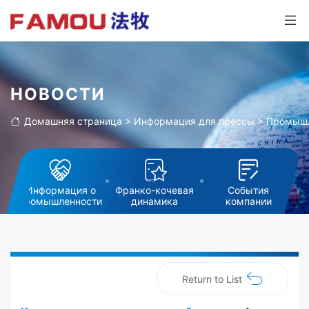
НОВОСТИ
Домашняя страница
>
Информация для прессы
>
Промышл
Информация о
Франко-кочевая
События
промышленности
динамика
компании
Return to List