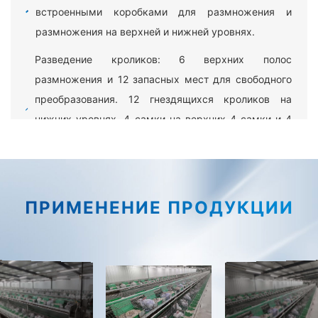
встроенными коробками для размножения и
размножения на верхней и нижней уровнях.
Разведение кроликов: 6 верхних полос
размножения и 12 запасных мест для свободного
преобразования. 12 гнездящихся кроликов на
нижних уровнях, 4 самки на верхних 4 самки и 4
резервные самки (оптимальная комбинация, 80%
всех видов).
Разведение кроликов: 96 кроликов размножаются
ПРИМЕНЕНИЕ ПРОДУКЦИИ
до 2,5 кг (5 на нижней полке, 3 на верхней)
Ступенчатая двухъярусная конструкция облегчает
наблюдение за кроликами, направляющими
навозные пластины с большим V-образным
наклоном, облегчая вентиляцию внутри камеры
между верхними и нижними слоями.