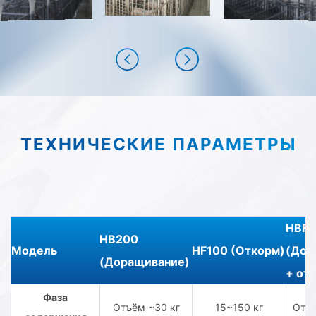
ТЕХНИЧЕСКИЕ ПАРАМЕТРЫ
HBF1
HB200
Модель
HF100 (Откорм)
(Дор
(Доращивание)
+ от
Фаза
Отъём ~30 кг
15~150 кг
Отъё