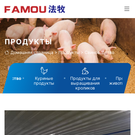
ПРОДУКТЫ
Домашняя страница
>
Продукты
>
Свиноводство
новодство
Куриные
Продукты для
Продукт
продукты
выращивания
животновод
кроликов