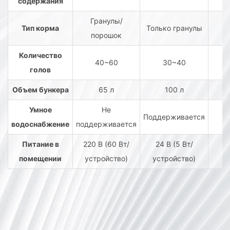
содержания
Гранулы/
Тип корма
Только гранулы
порошок
Количество
40~60
30~40
голов
Объем бункера
65 л
100 л
1
Умное
Не
Поддерживается
водоснабжение
поддерживается
Питание в
220 В (60 Вт/
24 В (5 Вт/
помещении
устройство)
устройство)