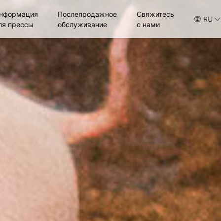
нформация
Послепродажное
Свяжитесь
RU
ля прессы
обслуживание
с нами