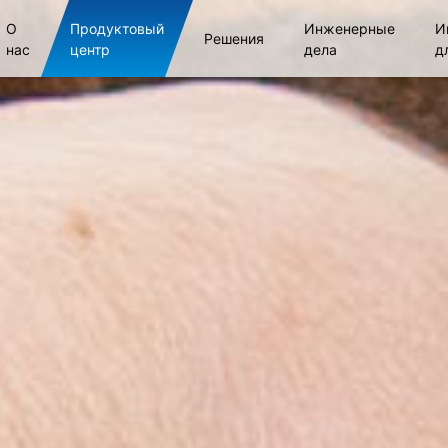
О
Продуктовый
Инженерные
И
Решения
нас
центр
дела
д