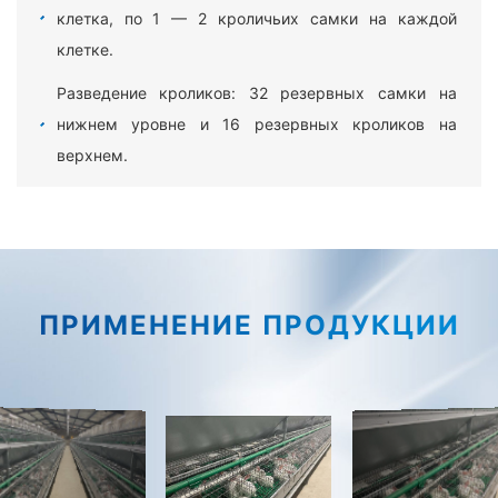
клетка, по 1 — 2 кроличьих самки на каждой
клетке.
Разведение кроликов: 32 резервных самки на
нижнем уровне и 16 резервных кроликов на
верхнем.
Рациональное использование внутреннего
пространства клетки для обеспечения здорового
роста популяции кроликов, созданной по высоте и
ширине клетки, позволяющей легко управлять
ПРИМЕНЕНИЕ ПРОДУКЦИИ
кроликами и ловить их.
Ступенчатый двухуровневый дизайн облегчает
наблюдение за кроликами, благоприятствует
высокоплотной интенсивной модели разведения,
научно обоснованной модели, направляющей
навозную плиту с большим V-образным склоном,